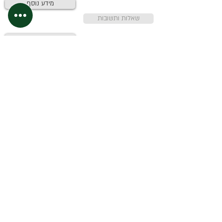
מידע נוסף
שאלות ותשובות
אחסון ותוקף
כשרות
יצרן
המידע באתר אינו מהווה המלצה או התוויה לטיפול רפואי.
בכל מקרה של בעיה רפואית יש להיוועץ ברופא.
אין במידע המדובר משום המלצה על רכישה ו/או מידע
לגבי יעילות.
עמוד הבית
|
אודות
|
המוצרים שלנו
|
צור קשר
| תקנון
ו
מדיניות פרטיות
|
הצהרת נגישות
|
English
© כל הזכויות שמורות לחברת ויטליטי החיוניות
שבטבע בע"מ.
מחוייבים לכללי
אמון הציבור