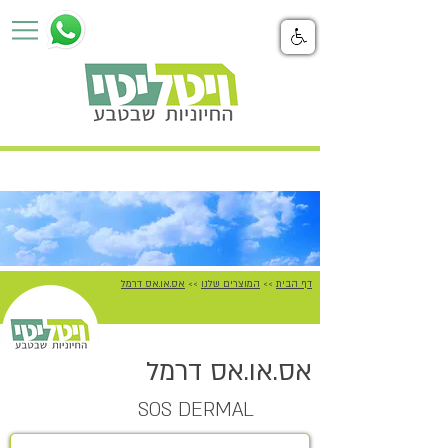
דף הבית
המוצרים שלנו
אס.או.אס דרמל
>>
>>
אס.או.אס דרמל
SOS DERMAL